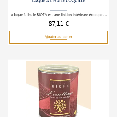
LAQUE À L'HUILE COQUILLE
La laque à l’huile BIOFA est une finition intérieure écologique et haut de gamme, idéale pour le
87,11 €
Prix
Ajouter au panier