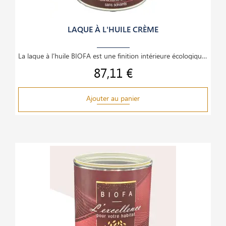
LAQUE À L'HUILE CRÈME
La laque à l’huile BIOFA est une finition intérieure écologique et haut de gamme, idéale pour le
87,11 €
Prix
Ajouter au panier