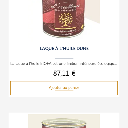
LAQUE À L'HUILE DUNE
La laque à l’huile BIOFA est une finition intérieure écologique et haut de gamme, idéale pour le
87,11 €
Prix
Ajouter au panier