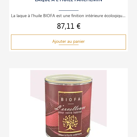
La laque à l’huile BIOFA est une finition intérieure écologique et haut de gamme, idéale pour le
87,11 €
Prix
Ajouter au panier