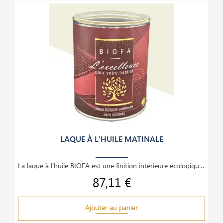
LAQUE À L'HUILE MATINALE
La laque à l’huile BIOFA est une finition intérieure écologique et haut de gamme, idéale pour le
87,11 €
Prix
Ajouter au panier