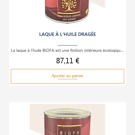
LAQUE À L'HUILE DRAGÉE
La laque à l’huile BIOFA est une finition intérieure écologique et haut de gamme, idéale pour le
87,11 €
Prix
Ajouter au panier