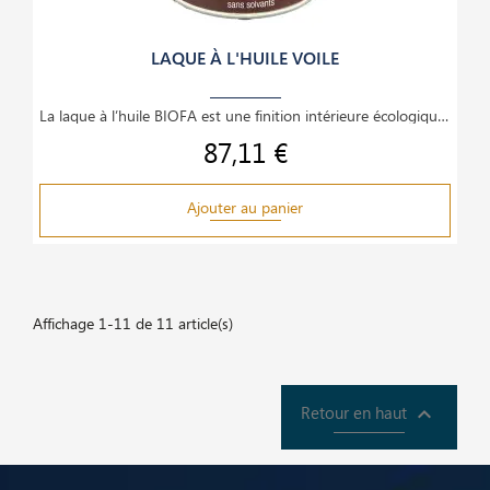
LAQUE À L'HUILE VOILE
La laque à l’huile BIOFA est une finition intérieure écologique et haut de gamme, idéale pour le
87,11 €
Prix
Ajouter au panier
Affichage 1-11 de 11 article(s)
Retour en haut
