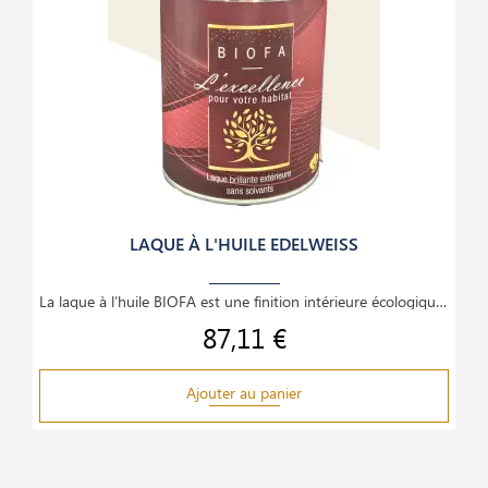
LAQUE À L'HUILE EDELWEISS
La laque à l’huile BIOFA est une finition intérieure écologique et haut de gamme, idéale pour le
87,11 €
Prix
Ajouter au panier