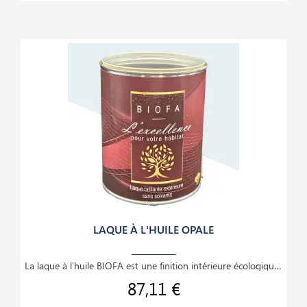
LAQUE À L'HUILE OPALE
La laque à l’huile BIOFA est une finition intérieure écologique et haut de gamme, idéale pour le
87,11 €
Prix