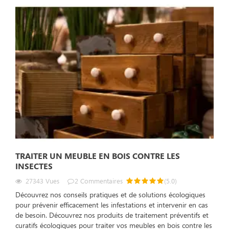
TRAITER UN MEUBLE EN BOIS CONTRE LES
INSECTES
27343
Vues
2
Commentaires
(
5.0
)
Découvrez nos conseils pratiques et de solutions écologiques
pour prévenir efficacement les infestations et intervenir en cas
de besoin. Découvrez nos produits de traitement préventifs et
curatifs écologiques pour traiter vos meubles en bois contre les