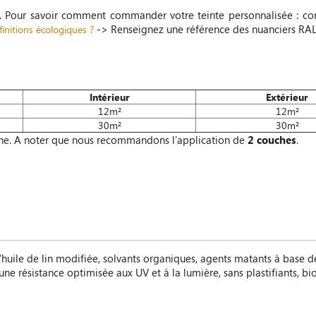
e. Pour savoir comment commander votre teinte personnalisée : co
-> Renseignez une référence des nuanciers RAL
initions écologiques ?
Intérieur
Extérieur
12m²
12m²
30m²
30m²
he. A noter que nous recommandons l’application de
2 couches
.
d’huile de lin modifiée, solvants organiques, agents matants à base d
e résistance optimisée aux UV et à la lumière, sans plastifiants, bio