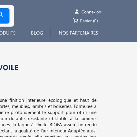
Connexion

Panier
(0)
ODUITS
BLOG
NOS PARTENAIRES
VOILE
une finition intérieure écologique et haut de
rtes, meubles, lambris et boiseries. Formulée à
énètre profondément le support pour offrir une
tion durable, résistante et stable à la lumière.
fines, la laque à l’huile BIOFA assure un rendu
ctant la qualité de l’air intérieur. Adaptée aussi
upports neufs, elle convient aux particuliers