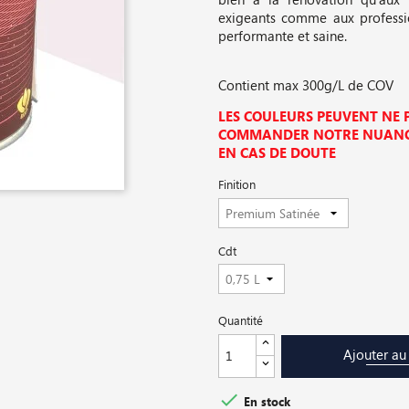
exigeants comme aux professio
performante et saine.
Contient max 300g/L de COV
LES COULEURS PEUVENT NE P
COMMANDER NOTRE NUANCI
EN CAS DE DOUTE
Finition
Cdt
Quantité
Ajouter au

En stock