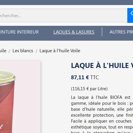
EINTURE INTERIEUR
LAQUES & LASURES
AUTRES PR
uile
Les blancs
Laque à l'huile Voile
LAQUE À L'HUILE 
87,11 €
TTC
(116,15 € par Litre)
La laque à l’huile BIOFA est 
gamme, idéale pour le bois : po
base d’huile naturelle, elle p
excellente protection, une fini
Facile à appliquer en couches 
esthétique soyeux, tout en respe
bien à la rénovation qu’aux s