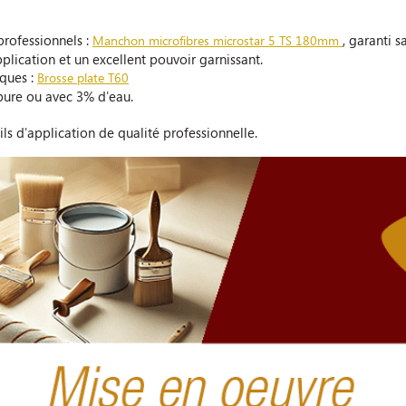
rofessionnels :
, garanti s
Manchon microfibres microstar 5 TS 180mm
pplication et un excellent pouvoir garnissant.
aques :
Brosse plate T60
pure ou avec 3% d'eau.
ils d'application de qualité professionnelle.