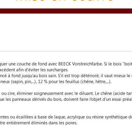
liquer une couche de fond avec BEECK Vorstreichfarbe. Si le bois “b
xcédent afin d’éviter les surcharges.
ncé à fond jusqu’au bois sain. S’il est trop détérioré, il vaut mieux le
ux (sapin, pin,...), 12 % pour les feuillus (chêne, hêtre,...).
né ou cire, éliminer soigneusement avec le diluant. Le chêne (acide t
que les panneaux dérivés du bois, doivent faire l’objet d’un essai p
entes ou écaillées à base de laque, acrylique ou résine synthétique d
tre entièrement éliminés dans les pores.