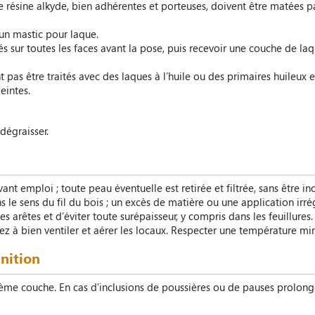
e résine alkyde, bien adhérentes et porteuses, doivent être matées p
 un mastic pour laque.
és sur toutes les faces avant la pose, puis recevoir une couche de l
t pas être traités avec des laques à l’huile ou des primaires huileux e
eintes.
dégraisser.
t emploi ; toute peau éventuelle est retirée et filtrée, sans être in
ns le sens du fil du bois ; un excès de matière ou une application irré
 arêtes et d’éviter toute surépaisseur, y compris dans les feuillures.
llez à bien ventiler et aérer les locaux. Respecter une température m
inition
ème couche. En cas d’inclusions de poussières ou de pauses prolongé