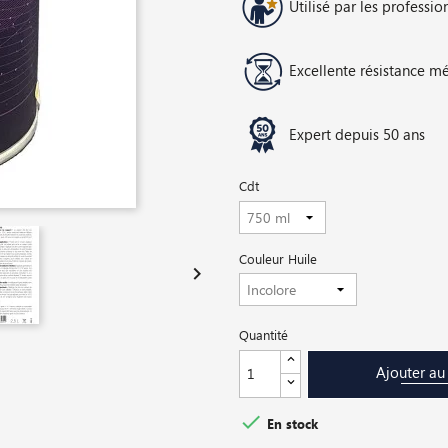
Utilisé par les professio
Excellente résistance m
Expert depuis 50 ans
Cdt
Couleur Huile

Quantité
Ajouter au

En stock