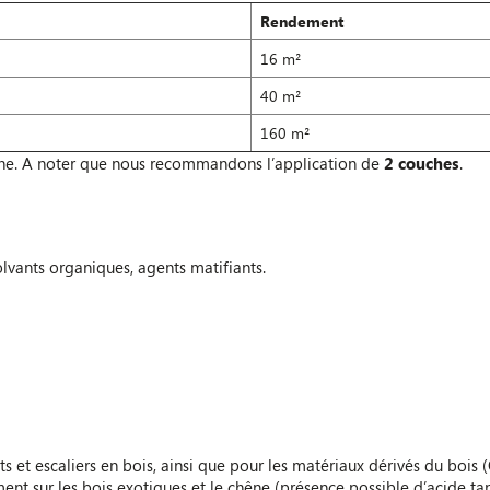
Rendement
16 m²
40 m²
160 m²
he. A noter que nous recommandons l’application de
2 couches
.
solvants organiques, agents matifiants.
ts et escaliers en bois, ainsi que pour les matériaux dérivés du bois (
ement sur les bois exotiques et le chêne (présence possible d’acide ta