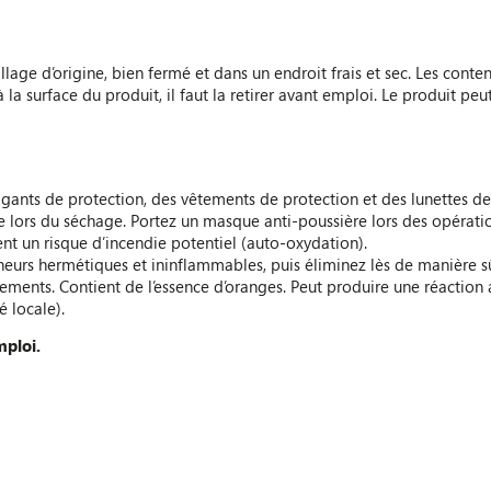
lage d’origine, bien fermé et dans un endroit frais et sec. Les con
a surface du produit, il faut la retirer avant emploi. Le produit peut ê
gants de protection, des vêtements de protection et des lunettes de
nte lors du séchage. Portez un masque anti-poussière lors des opérati
ent un risque d’incendie potentiel (auto-oxydation).
neurs hermétiques et ininflammables, puis éliminez lès de manière sû
tements. Contient de l’essence d’oranges. Peut produire une réaction a
é locale).
mploi.