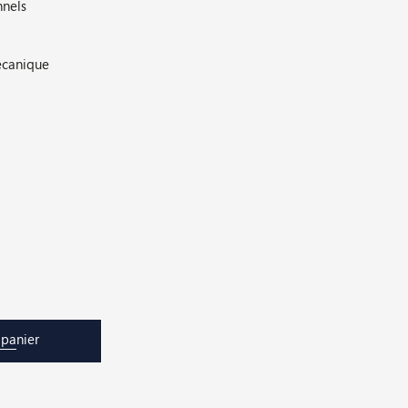
nnels
écanique
 panier