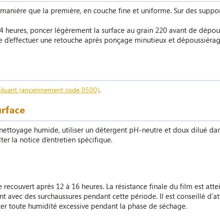
nière que la première, en couche fine et uniforme. Sur des suppor
24 heures, poncer légèrement la surface au grain 220 avant de dépouss
ible d’effectuer une retouche après ponçage minutieux et dépoussiéra
.
iluant (anciennement code 0500)
urface
n nettoyage humide, utiliser un détergent pH-neutre et doux dilué d
ter la notice d’entretien spécifique.
re recouvert après 12 à 16 heures. La résistance finale du film est at
ent avec des surchaussures pendant cette période. Il est conseillé d
viter toute humidité excessive pendant la phase de séchage.