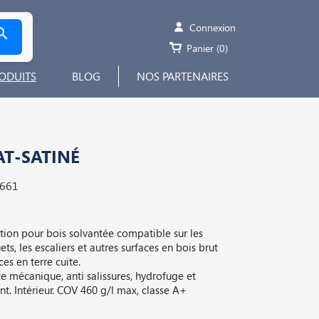
Connexion

Panier
(0)
ODUITS
BLOG
NOS PARTENAIRES
AT-SATINÉ
9661
nition pour bois solvantée compatible sur les
ts, les escaliers et autres surfaces en bois brut
ces en terre cuite.
e mécanique, anti salissures, hydrofuge et
ant. Intérieur. COV 460 g/l max, classe A+