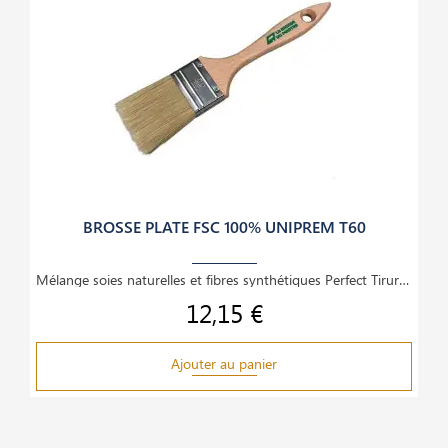
BROSSE PLATE FSC 100% UNIPREM T60
Mélange soies naturelles et fibres synthétiques Perfect Tirure longue Manche bois poncé verni
12,15 €
Prix
Ajouter au panier