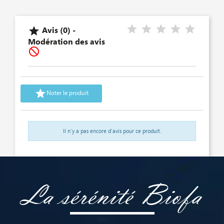
Avis (0) -

Modération des avis


Noter le produit
Il n'y a pas encore d'avis pour ce produit.
La sérénité Biofa