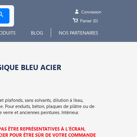
Connexion

Panier
(0)
ODUITS
BLOG
NOS PARTENAIRES
IQUE BLEU ACIER
 plafonds, sans solvants, dilution à l’eau,
e. Pour enduits, béton, plaques de plâtre ou de
e verre et anciennes peintures. Intérieur.
AS ÊTRE REPRÉSENTATIVES À L'ÉCRAN,
ER POUR ÊTRE SÛR DE VOTRE COMMANDE