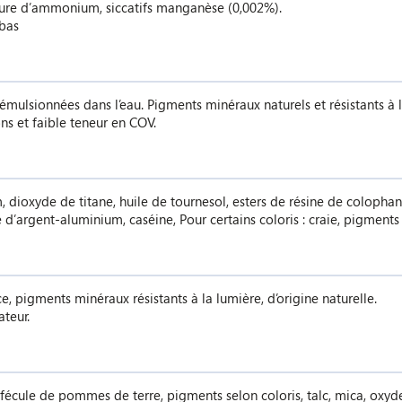
sulfure d’ammonium, siccatifs manganèse (0,002%).
 bas
émulsionnées dans l’eau. Pigments minéraux naturels et résistants à l
ons et faible teneur en COV.
 dioxyde de titane, huile de tournesol, esters de résine de colophane,
 d’argent-aluminium, caséine, Pour certains coloris : craie, pigments 
ce, pigments minéraux résistants à la lumière, d’origine naturelle.
teur.
e fécule de pommes de terre, pigments selon coloris, talc, mica, oxy