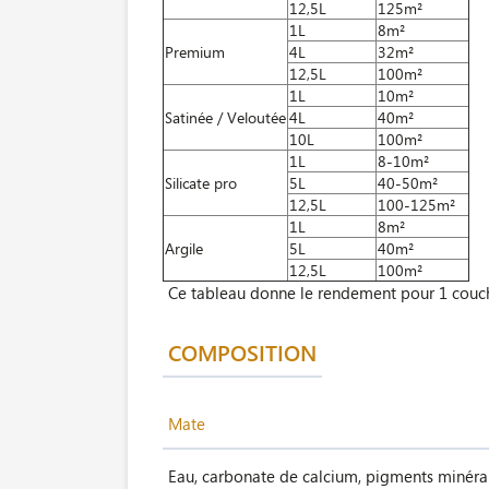
12,5L
125m²
1L
8m²
Premium
4L
32m²
12,5L
100m²
1L
10m²
Satinée / Veloutée
4L
40m²
10L
100m²
1L
8-10m²
Silicate pro
5L
40-50m²
12,5L
100-125m²
1L
8m²
Argile
5L
40m²
12,5L
100m²
Ce tableau donne le rendement pour 1 couc
COMPOSITION
Mate
Eau, carbonate de calcium, pigments minéraux