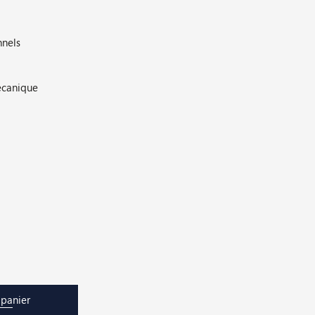
nnels
écanique
 panier