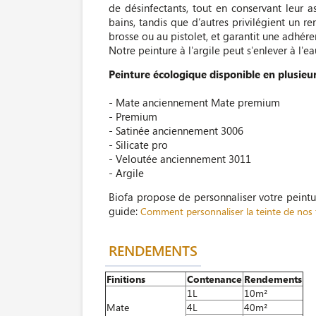
de désinfectants, tout en conservant leur 
bains, tandis que d’autres privilégient un r
brosse ou au pistolet, et garantit une adhére
Notre peinture à l'argile peut s'enlever à l'e
Peinture écologique disponible en plusieurs
- Mate anciennement Mate premium
- Premium
- Satinée anciennement 3006
- Silicate pro
- Veloutée anciennement 3011
- Argile
Biofa propose de personnaliser votre peint
guide:
Comment personnaliser la teinte de nos f
RENDEMENTS
Finitions
Contenance
Rendements
1L
10m²
Mate
4L
40m²