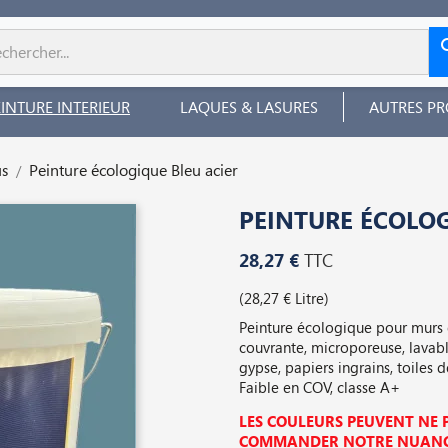
EINTURE INTERIEUR
LAQUES & LASURES
AUTRES PR
us
Peinture écologique Bleu acier
PEINTURE ÉCOLOG
28,27 €
TTC
(28,27 € Litre)
Peinture écologique pour murs et
couvrante, microporeuse, lavabl
gypse, papiers ingrains, toiles d
Faible en COV, classe A+
LES COULEURS PEUVENT NE P
COMMANDER NOTRE NUANCI