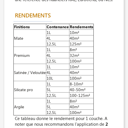
RENDEMENTS
Finitions
Contenance
Rendements
1L
10m²
Mate
4L
40m²
12,5L
125m²
1L
8m²
Premium
4L
32m²
12,5L
100m²
1L
10m²
Satinée / Veloutée
4L
40m²
10L
100m²
1L
8-10m²
Silicate pro
5L
40-50m²
12,5L
100-125m²
1L
8m²
Argile
5L
40m²
12,5L
100m²
Ce tableau donne le rendement pour 1 couche. A
noter que nous recommandons l’application de
2