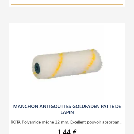
MANCHON ANTIGOUTTES GOLDFADEN PATTE DE
LAPIN
ROTA Polyamide mèché 12 mm. Excellent pouvoir absorbant et couvrant. Stabilité et redressement
1,44 €
Prix