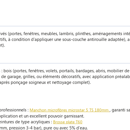
ivés (portes, fenêtres, meubles, lambris, plinthes, aménagements int
atifs, à condition d’appliquer une sous-couche antirouille adaptée),
t).
 : bois (portes, fenêtres, volets, portails, bardages, abris, mobilier
s de garage, grilles, ou éléments décoratifs, avec application préala
(après ponçage soigneux et nettoyage complet).
rofessionnels :
, garanti s
Manchon microfibres microstar 5 TS 180mm
pplication et un excellent pouvoir garnissant.
intures de type acryliques :
Brosse plate T60
,9 mm, pression 3-4 bar), pure ou avec 5% d'eau.