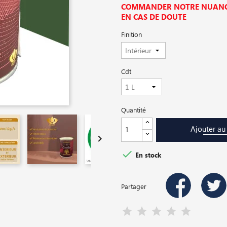
COMMANDER NOTRE NUANCI
EN CAS DE DOUTE
Finition
Cdt
Quantité
Ajouter au


En stock
Partager