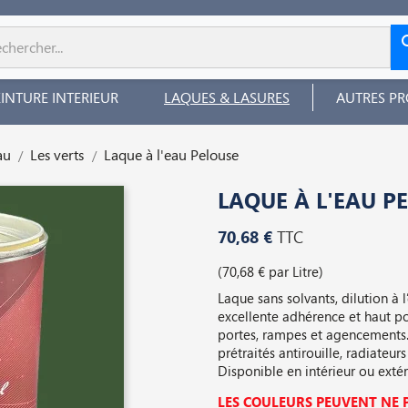
EINTURE INTERIEUR
LAQUES & LASURES
AUTRES PR
au
Les verts
Laque à l'eau Pelouse
LAQUE À L'EAU P
70,68 €
TTC
(70,68 € par Litre)
Laque sans solvants, dilution à 
excellente adhérence et haut p
portes, rampes et agencements. 
prétraités antirouille, radiateur
Disponible en intérieur ou exté
LES COULEURS PEUVENT NE P