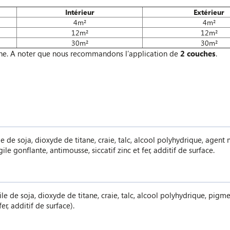
Intérieur
Extérieur
4m²
4m²
12m²
12m²
30m²
30m²
he. A noter que nous recommandons l’application de
2 couches
.
le de soja, dioxyde de titane, craie, talc, alcool polyhydrique, agen
le gonflante, antimousse, siccatif zinc et fer, additif de surface.
le de soja, dioxyde de titane, craie, talc, alcool polyhydrique, pigme
er, additif de surface).