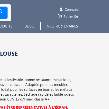
Connexion

Panier
(0)
ODUITS
BLOG
NOS PARTENAIRES
ELOUSE
l’eau, lessivable, bonne résistance mécanique,
ouvoir couvrant. Adaptée pour les meubles,
Idéal pour les surfaces en bois et les métaux
s et tuyauteries. Séchage rapide et faible odeur.
rieur. COV 12 g/l max, classe A+
AS ÊTRE REPRÉSENTATIVES À L'ÉCRAN,