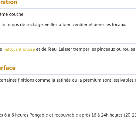
inition
2ème couche.
e temps de séchage, veillez à bien ventiler et aérer les locaux.
le
et de l’eau. Laisser tremper les pinceaux ou roule
nettoyant brosse
urface
rtaines finitions comme la satinée ou la premium sont lessivables e
ès 6 à 8 heures Ponçable et recouvrable après 16 à 24h heures (20-