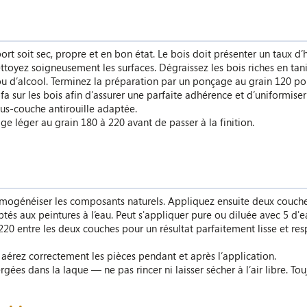
ort soit sec, propre et en bon état. Le bois doit présenter un taux d
toyez soigneusement les surfaces. Dégraissez les bois riches en tani
e ou d’alcool. Terminez la préparation par un ponçage au grain 120 po
 sur les bois afin d’assurer une parfaite adhérence et d’uniformiser 
ous-couche antirouille adaptée.
e léger au grain 180 à 220 avant de passer à la finition.
ogénéiser les composants naturels. Appliquez ensuite deux couches 
ptés aux peintures à l’eau. Peut s'appliquer pure ou diluée avec 5 d'e
220 entre les deux couches pour un résultat parfaitement lisse et r
aérez correctement les pièces pendant et après l’application.
ées dans la laque — ne pas rincer ni laisser sécher à l’air libre. Tou