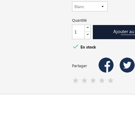
Quantité
Ajouter au

En stock
Partager