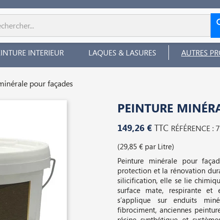
EINTURE INTERIEUR
LAQUES & LASURES
AUTRES PR
minérale pour façades
PEINTURE MINÉR
149,26 €
TTC
RÉFÉRENCE : 
(29,85 € par Litre)
Peinture minérale pour façad
protection et la rénovation dur
silicification, elle se lie chi
surface mate, respirante et 
s’applique sur enduits miné
fibrociment, anciennes peintur
résine synthétique et systèmes