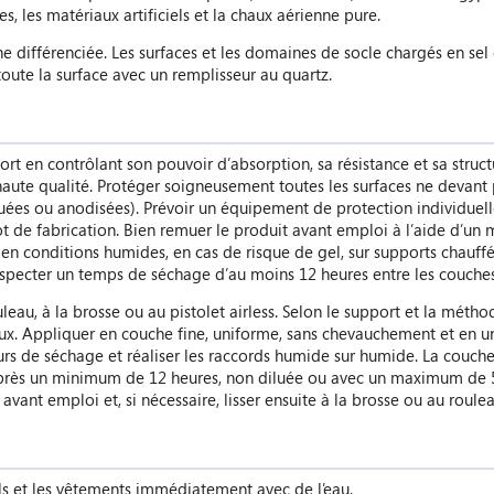
es, les matériaux artificiels et la chaux aérienne pure.
 différenciée. Les surfaces et les domaines de socle chargés en sel
 toute la surface avec un remplisseur au quartz.
port en contrôlant son pouvoir d’absorption, sa résistance et sa stru
aute qualité. Protéger soigneusement toutes les surfaces ne devant p
laquées ou anodisées). Prévoir un équipement de protection individuel
de fabrication. Bien remuer le produit avant emploi à l’aide d’un mé
 en conditions humides, en cas de risque de gel, sur supports chauffé
ecter un temps de séchage d’au moins 12 heures entre les couches et
eau, à la brosse ou au pistolet airless. Selon le support et la métho
ueux. Appliquer en couche fine, uniforme, sans chevauchement et en un
cours de séchage et réaliser les raccords humide sur humide. La cou
près un minimum de 12 heures, non diluée ou avec un maximum de 5 % 
vant emploi et, si nécessaire, lisser ensuite à la brosse ou au roulea
ls et les vêtements immédiatement avec de l’eau.