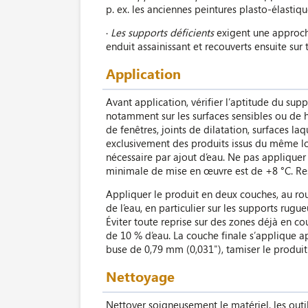
p. ex. les anciennes peintures plasto-élastiqu
·
Les supports déficients
exigent une approche
enduit assainissant et recouverts ensuite sur
Application
Avant application, vérifier l’aptitude du sup
notamment sur les surfaces sensibles ou de h
de fenêtres, joints de dilatation, surfaces 
exclusivement des produits issus du même lot 
nécessaire par ajout d’eau. Ne pas appliquer
minimale de mise en œuvre est de +8 °C. Resp
Appliquer le produit en deux couches, au roul
de l’eau, en particulier sur les supports rug
Éviter toute reprise sur des zones déjà en 
de 10 % d’eau. La couche finale s’applique a
buse de 0,79 mm (0,031"), tamiser le produit a
Nettoyage
Nettoyer soigneusement le matériel, les outi