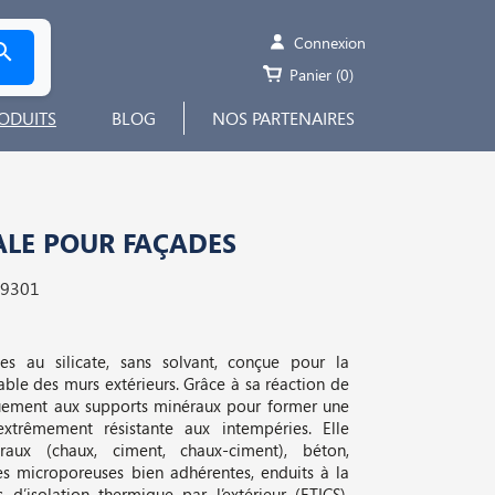
Connexion

Panier
(0)
ODUITS
BLOG
NOS PARTENAIRES
ALE POUR FAÇADES
79301
es au silicate, sans solvant, conçue pour la
able des murs extérieurs. Grâce à sa réaction de
miquement aux supports minéraux pour former une
extrêmement résistante aux intempéries. Elle
raux (chaux, ciment, chaux-ciment), béton,
es microporeuses bien adhérentes, enduits à la
 d’isolation thermique par l’extérieur (ETICS).