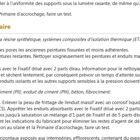
eiller à l’uniformité des supports sous la lumière rasante, de même q
 Primaire d’accrochage, faire un test.
naire
la résine synthétique, systèmes composites d’isolation thermique (ETI
des pores les anciennes peintures fissurées et moins adhérentes.
ntures restantes. Nettoyer soigneusement les peintures et enduits mat
 avec le Fixatif dilué avec 2 parts d’eau. Information pour le nettoya
 et sèchent lentement, par conséquent prévoir un temps d’attente suf
nduits isolants et les autres supports sensibles à la pression doive
iment (PII), enduit de ciment (PIII), béton, fibrociment:
t. Enlever la peau de frittage de l’enduit massif avec un corrosif liqu
S). Apprêter les enduits absorbants avec le Fixatif dilué avec 2 parts
is jusqu’à saturation un mélange d’1 part de Fixatif et de 5 parts d’
t les indications du fabricant pour éliminer les restes d’agent de d
 au silane et la Primaire d’accrochage, faire un test.
rizontaux exposés aux intempéries, efflorescents, contenant du gyps