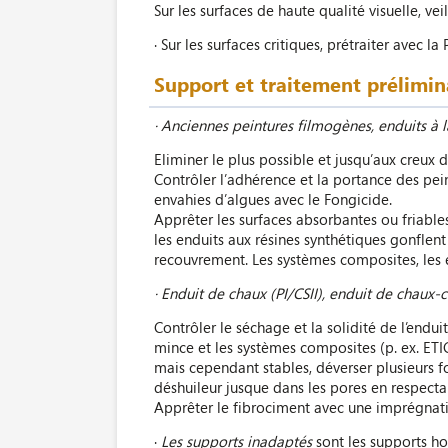
Sur les surfaces de haute qualité visuelle, v
· Sur les surfaces critiques, prétraiter avec la
Support et traitement prélimi
· Anciennes peintures filmogènes, enduits à 
Eliminer le plus possible et jusqu’aux creux 
Contrôler l’adhérence et la portance des pei
envahies d’algues avec le Fongicide.
Apprêter les surfaces absorbantes ou friables
les enduits aux résines synthétiques gonflent
recouvrement. Les systèmes composites, les e
· Enduit de chaux (PI/CSII), enduit de chaux-c
Contrôler le séchage et la solidité de l’endui
mince et les systèmes composites (p. ex. ETIC
mais cependant stables, déverser plusieurs fo
déshuileur jusque dans les pores en respectan
Apprêter le fibrociment avec une imprégnation
·
Les supports inadaptés
sont les supports ho