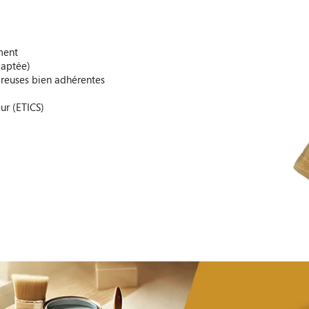
ment
daptée)
oreuses bien adhérentes
eur (ETICS)