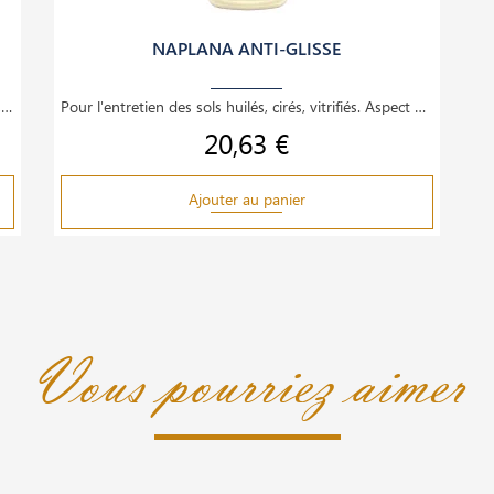
NAPLANA ANTI-GLISSE
Nettoyant écologique universel pour sols huilés, cirés, vitrifiés, carrelages, boiseries et
Pour l'entretien des sols huilés, cirés, vitrifiés. Aspect moins glissant qu'avec le NAPLANA.
20,63 €
Prix
Ajouter au panier
Vous pourriez aimer