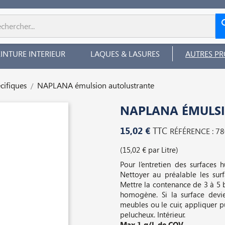
EINTURE INTERIEUR
LAQUES & LASURES
AUTRES PR
cifiques
NAPLANA émulsion autolustrante
NAPLANA ÉMULS
15,02 €
TTC
RÉFÉRENCE : 7
(15,02 € par Litre)
Pour l’entretien des surfaces hu
Nettoyer au préalable les surf
Mettre la contenance de 3 à 5 b
homogène. Si la surface devie
meubles ou le cuir, appliquer pu
pelucheux. Intérieur.
Max 1 g/L de COV