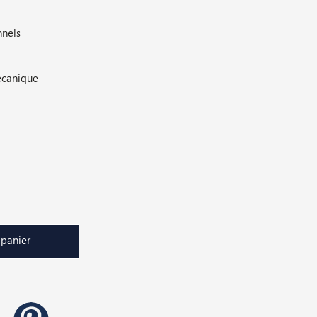
nnels
écanique
 panier