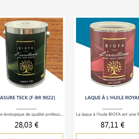
LASURE TECK (F-BR 9022)
LAQUE À L'HUILE ROYA
Lasure écologique de qualité professionnelle couleur teck sans solvants pour bois. Applicable sur
28,03 €
87,11 €
Prix
Prix