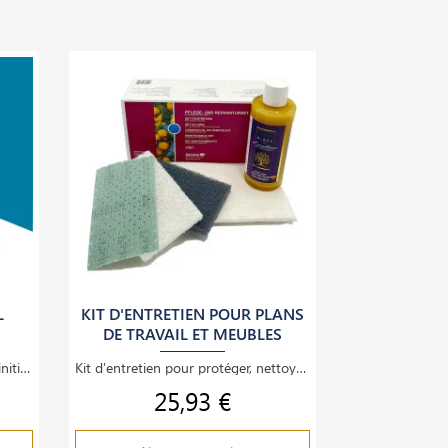
L
KIT D'ENTRETIEN POUR PLANS
DE TRAVAIL ET MEUBLES
La laque à l’huile BIOFA est une finition intérieure écologique et haut de gamme, idéale pour le
Kit d'entretien pour protéger, nettoyer et embellir vos meubles et plans de travail en bois.
25,93 €
Prix