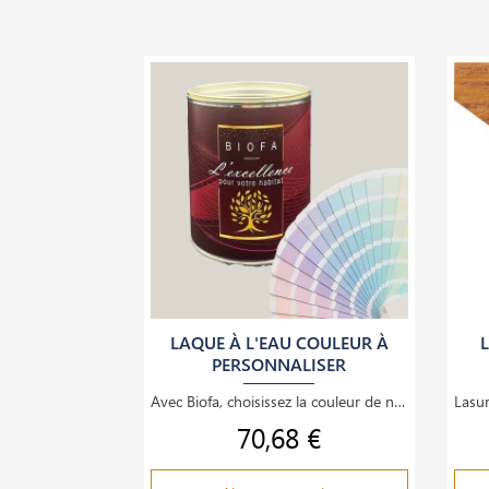
LAQUE À L'EAU COULEUR À
PERSONNALISER
Avec Biofa, choisissez la couleur de nos laques à l'eau de votre choix! il suffit de nous
70,68 €
Prix