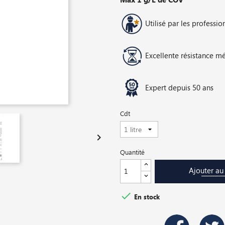
Utilisé par les professio
Excellente résistance m
Expert depuis 50 ans
Cdt

Quantité
Ajouter au

En stock