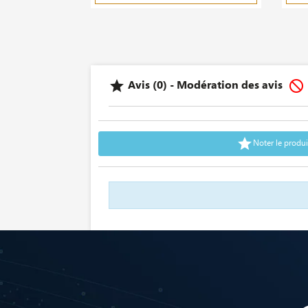
Avis (0) - Modération des avis



Noter le produi