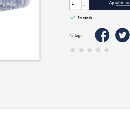
Ajouter au

En stock
Partager