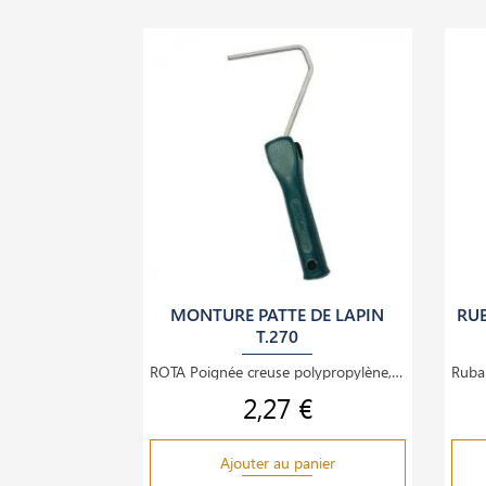
MONTURE PATTE DE LAPIN
RU
T.270
ROTA Poignée creuse polypropylène, Tige acier zingué Ø 6 mm
2,27 €
Prix
Ajouter au panier