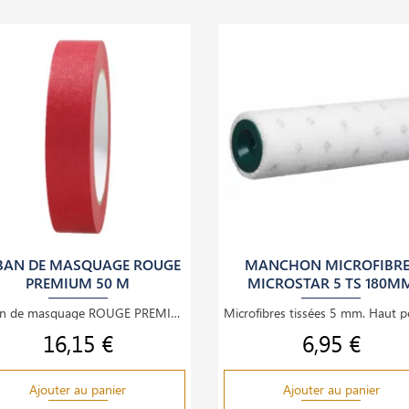
BAN DE MASQUAGE ROUGE
MANCHON MICROFIBRE
PREMIUM 50 M
MICROSTAR 5 TS 180M
Ruban de masquage ROUGE PREMIUM 38 mm x 50 mètres
16,15 €
6,95 €
Prix
Prix
Ajouter au panier
Ajouter au panier