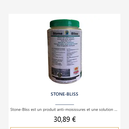
STONE-BLISS
Stone-Bliss est un produit anti-moisissures et une solution puissante et écologique pour les
30,89 €
Prix