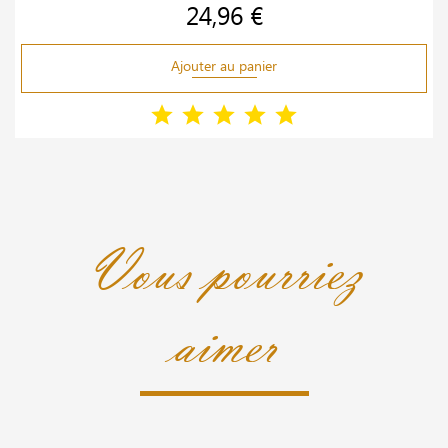
24,96 €
Prix
Ajouter au panier
Vous pourriez
aimer