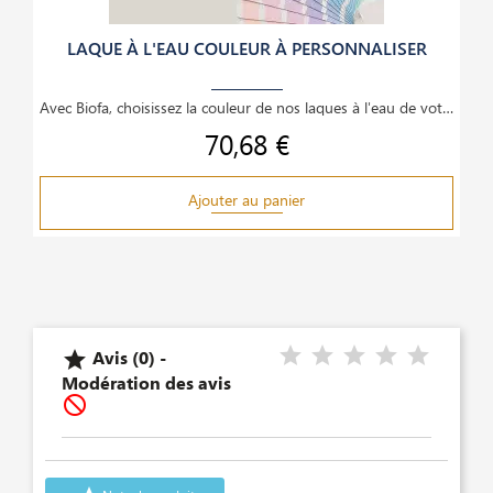
LAQUE À L'EAU COULEUR À PERSONNALISER
Avec Biofa, choisissez la couleur de nos laques à l'eau de votre choix! il suffit de nous
70,68 €
Prix
Ajouter au panier
Avis (0) -

Modération des avis
