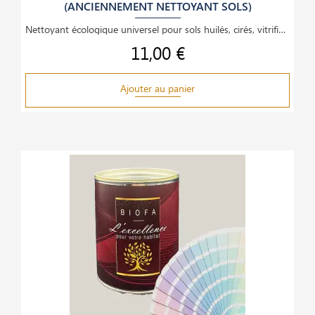
(ANCIENNEMENT NETTOYANT SOLS)
Nettoyant écologique universel pour sols huilés, cirés, vitrifiés, carrelages, boiseries et
11,00 €
Prix
Ajouter au panier