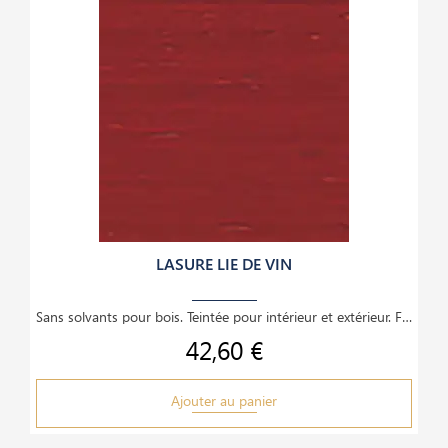
LASURE LIE DE VIN
Sans solvants pour bois. Teintée pour intérieur et extérieur. Finition satinée translucide,
42,60 €
Prix
Ajouter au panier