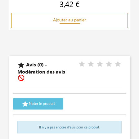
3,42 €
Prix
Ajouter au panier
Avis (0) -

Modération des avis


Noter le produit
Il n'y a pas encore d'avis pour ce produit.