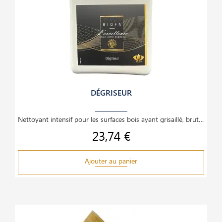
DÉGRISEUR
Nettoyant intensif pour les surfaces bois ayant grisaillé, brutes ou traitées, bois durs ou
23,74 €
Prix
Ajouter au panier