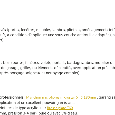
ivés (portes, fenêtres, meubles, lambris, plinthes, aménagements int
atifs, à condition d’appliquer une sous-couche antirouille adaptée),
t).
 : bois (portes, fenêtres, volets, portails, bardages, abris, mobilier
s de garage, grilles, ou éléments décoratifs, avec application préala
(après ponçage soigneux et nettoyage complet).
rofessionnels :
, garanti s
Manchon microfibres microstar 5 TS 180mm
pplication et un excellent pouvoir garnissant.
intures de type acryliques :
Brosse plate T60
,9 mm, pression 3-4 bar), pure ou avec 5% d'eau.