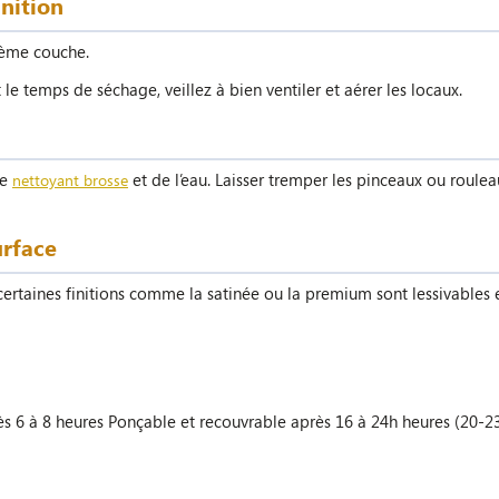
inition
2ème couche.
e temps de séchage, veillez à bien ventiler et aérer les locaux.
le
et de l’eau. Laisser tremper les pinceaux ou roule
nettoyant brosse
urface
rtaines finitions comme la satinée ou la premium sont lessivables e
ès 6 à 8 heures Ponçable et recouvrable après 16 à 24h heures (20-