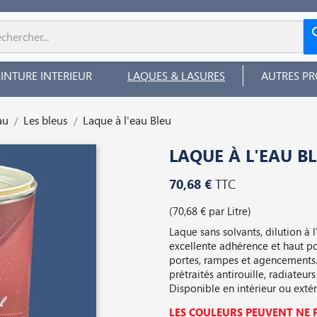
EINTURE INTERIEUR
LAQUES & LASURES
AUTRES PR
au
Les bleus
Laque à l'eau Bleu
LAQUE À L'EAU B
70,68 €
TTC
(70,68 € par Litre)
Laque sans solvants, dilution à 
excellente adhérence et haut p
portes, rampes et agencements. 
prétraités antirouille, radiateur
Disponible en intérieur ou exté
LES COULEURS PEUVENT NE P