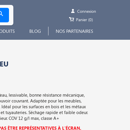
Connexion

Panier
(0)
ODUITS
BLOG
NOS PARTENAIRES
LEU
l’eau, lessivable, bonne résistance mécanique,
ouvoir couvrant. Adaptée pour les meubles,
Idéal pour les surfaces en bois et les métaux
s et tuyauteries. Séchage rapide et faible odeur.
rieur. COV 12 g/l max, classe A+
AS ÊTRE REPRÉSENTATIVES À L'ÉCRAN,