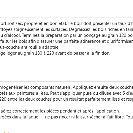
ort soit sec, propre et en bon état. Le bois doit présenter un taux d
toyez soigneusement les surfaces. Dégraissez les bois riches en tani
e ou d’alcool. Terminez la préparation par un ponçage au grain 120 po
 sur les bois afin d’assurer une parfaite adhérence et d’uniformiser 
ous-couche antirouille adaptée.
e léger au grain 180 à 220 avant de passer à la finition.
ogénéiser les composants naturels. Appliquez ensuite deux couches 
ptés aux peintures à l’eau. Peut s'appliquer pure ou diluée avec 5 d'e
220 entre les deux couches pour un résultat parfaitement lisse et r
aérez correctement les pièces pendant et après l’application.
ées dans la laque — ne pas rincer ni laisser sécher à l’air libre. Tou