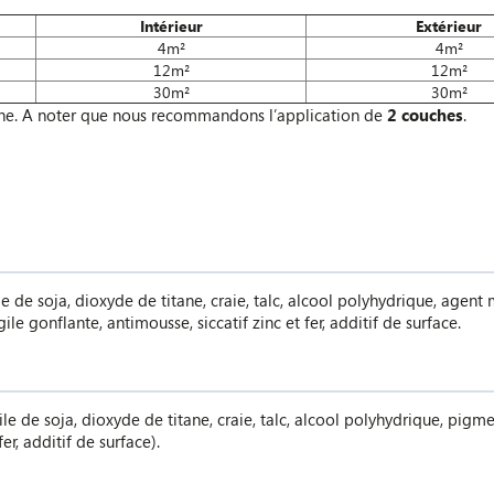
Intérieur
Extérieur
4m²
4m²
12m²
12m²
30m²
30m²
he. A noter que nous recommandons l’application de
2 couches
.
le de soja, dioxyde de titane, craie, talc, alcool polyhydrique, agen
le gonflante, antimousse, siccatif zinc et fer, additif de surface.
le de soja, dioxyde de titane, craie, talc, alcool polyhydrique, pigme
er, additif de surface).