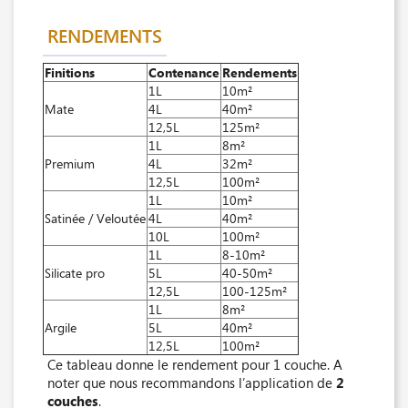
RENDEMENTS
Finitions
Contenance
Rendements
1L
10m²
Mate
4L
40m²
12,5L
125m²
1L
8m²
Premium
4L
32m²
12,5L
100m²
1L
10m²
Satinée / Veloutée
4L
40m²
10L
100m²
1L
8-10m²
Silicate pro
5L
40-50m²
12,5L
100-125m²
1L
8m²
Argile
5L
40m²
12,5L
100m²
Ce tableau donne le rendement pour 1 couche. A
noter que nous recommandons l’application de
2
couches
.