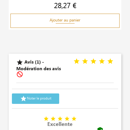
28,27 €
Prix
Ajouter au panier
Avis (1) -

Modération des avis


Noter le produit





Excellente