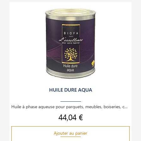
HUILE DURE AQUA
Huile à phase aqueuse pour parquets, meubles, boiseries, composée d'huiles naturelles avec additif
44,04 €
Prix
Ajouter au panier