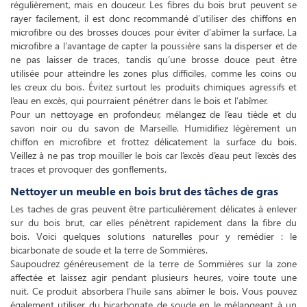
régulièrement, mais en douceur. Les fibres du bois brut peuvent se
rayer facilement, il est donc recommandé d’utiliser des chiffons en
microfibre ou des brosses douces pour éviter d’abîmer la surface. La
microfibre a l’avantage de capter la poussière sans la disperser et de
ne pas laisser de traces, tandis qu’une brosse douce peut être
utilisée pour atteindre les zones plus difficiles, comme les coins ou
les creux du bois. Évitez surtout les produits chimiques agressifs et
l’eau en excès, qui pourraient pénétrer dans le bois et l’abîmer.
Pour un nettoyage en profondeur, mélangez de l’eau tiède et du
savon noir ou du savon de Marseille. Humidifiez légèrement un
chiffon en microfibre et frottez délicatement la surface du bois.
Veillez à ne pas trop mouiller le bois car l’excès d’eau peut l’excès des
traces et provoquer des gonflements.
Nettoyer un meuble en bois brut des tâches de gras
Les taches de gras peuvent être particulièrement délicates à enlever
sur du bois brut, car elles pénètrent rapidement dans la fibre du
bois. Voici quelques solutions naturelles pour y remédier : le
bicarbonate de soude et la terre de Sommières.
Saupoudrez généreusement de la terre de Sommières sur la zone
affectée et laissez agir pendant plusieurs heures, voire toute une
nuit. Ce produit absorbera l’huile sans abîmer le bois. Vous pouvez
également utiliser du bicarbonate de soude en le mélangeant à un