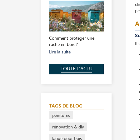
cl
pe
A
Su
Comment protéger une
Il
ruche en bois ?
Lire la suite
TOUTE L'ACTU
TAGS DE BLOG
peintures
rénovation & diy
laque pour bois