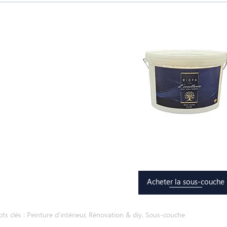
Acheter la sous-couche
ts clés :
Peinture d'intérieur
,
Rénovation & diy
,
Sous-couche