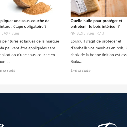
pliquer une sous-couche de
Quelle huile pour protéger et
inture : étape obligatoire ?
entretenir le bois intérieur ?
5497
vues
8195
vues
3
s peintures et laques de la marque
Lorsqu'il s'agit de protéger et
ofa peuvent être appliquées sans
d'embellir vos meubles en bois, l
application d'une sous-couche en
choix de la bonne finition est ess
ont,...
Biofa...
e la suite
Lire la suite