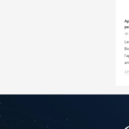
Ap
pe
Le
Bi
l'
am
Lir