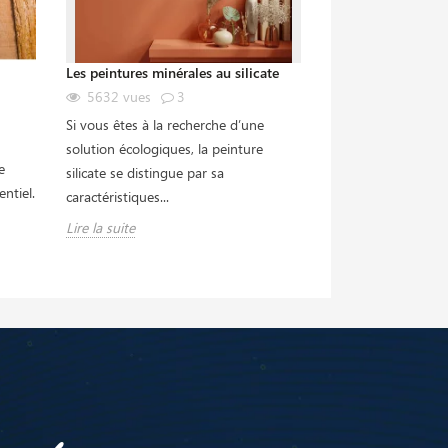
Les peintures minérales au silicate
Tout savoir sur l'a
lasures écologique
5632
vues
3
2912
vues
Si vous êtes à la recherche d’une
La lasure écologiq
solution écologiques, la peinture
e
revêtement transpa
silicate se distingue par sa
entiel.
des surfaces en boi
caractéristiques...
tout...
Lire la suite
Lire la suite