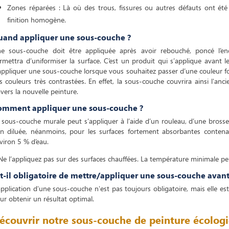
Zones réparées : Là où des trous, fissures ou autres défauts ont ét
finition homogène.
uand appliquer une sous-couche ?
e sous-couche doit être appliquée après avoir rebouché, poncé l’end
rmettra d’uniformiser la surface. C’est un produit qui s’applique avant l
appliquer une sous-couche lorsque vous souhaitez passer d’une couleur fon
s couleurs très contrastées. En effet, la sous-couche couvrira ainsi l'anci
avers la nouvelle peinture.
omment appliquer une sous-couche ?
 sous-couche murale peut s’appliquer à l’aide d’un rouleau, d’une brosse 
n diluée, néanmoins, pour les surfaces fortement absorbantes contena
viron 5 % d’eau.
Ne l’appliquez pas sur des surfaces chauffées. La température minimale pen
t-il obligatoire de mettre/appliquer une sous-couche avant
application d'une sous-couche n'est pas toujours obligatoire, mais ell
ur obtenir un résultat optimal.
écouvrir notre sous-couche de peinture écolog