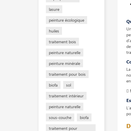
lasure
peinture écologique
Q
Un
huiles
pe
d’
traitement bois
de
tr
peinture naturelle
C
peinture minérale
La
traitement pour bois
no
en
biofa
sol
 
traitement intérieur
Es
peinture naturelle
L'
po
sous-couche
biofa
D
traitement pour