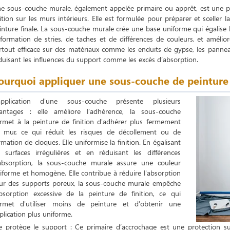
e sous-couche murale, également appelée primaire ou apprêt, est une pe
nition sur les murs intérieurs. Elle est formulée pour préparer et sceller 
inture finale. La sous-couche murale crée une base uniforme qui égalise
 formation de stries, de taches et de différences de couleurs, et améliore 
rtout efficace sur des matériaux comme les enduits de gypse, les pannea
duisant les influences du support comme les excès d’absorption.
ourquoi appliquer une sous-couche de peinture
application d'une sous-couche présente plusieurs
antages : elle améliore l’adhérence, la sous-couche
rmet à la peinture de finition d'adhérer plus fermement
 mur, ce qui réduit les risques de décollement ou de
rmation de cloques. Elle uniformise la finition. En égalisant
s surfaces irrégulières et en réduisant les différences
absorption, la sous-couche murale assure une couleur
iforme et homogène. Elle contribue à réduire l'absorption
sur des supports poreux, la sous-couche murale empêche
absorption excessive de la peinture de finition, ce qui
rmet d'utiliser moins de peinture et d'obtenir une
plication plus uniforme.
le protège le support : Ce primaire d’accrochage est une protection su