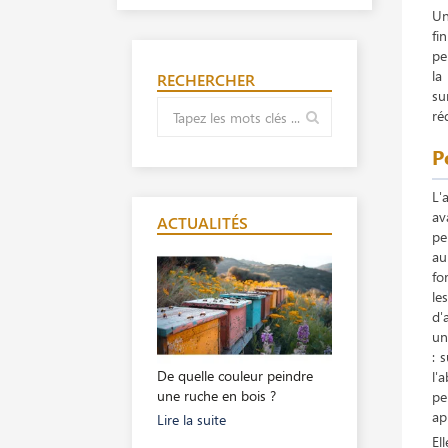
Un
fi
pe
la
RECHERCHER
su
ré
P
L'
av
ACTUALITÉS
pe
au
fo
le
d'
un
: 
De quelle couleur peindre
l'
une ruche en bois ?
pe
ap
Lire la suite
El