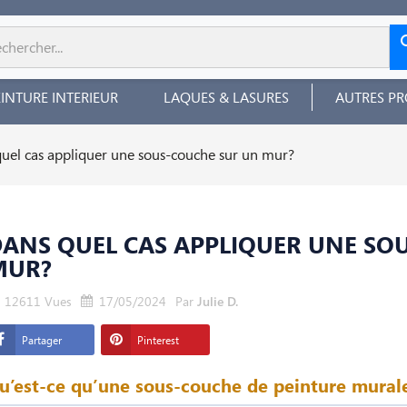
EINTURE INTERIEUR
LAQUES & LASURES
AUTRES PR
uel cas appliquer une sous-couche sur un mur?
ANS QUEL CAS APPLIQUER UNE SO
MUR?
12611
Vues
17/05/2024
Par
Julie D.
Partager
Pinterest
u’est-ce qu’une sous-couche de peinture mural